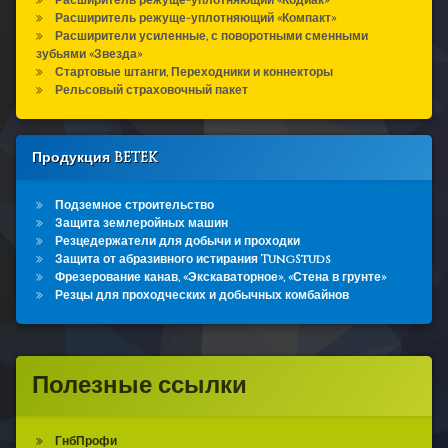
Расширитель режуще-уплотняющий «Кодиак»
Расширитель режуще-уплотняющий «Компакт»
Расширители усиленные, с поворотными сменными
зубьями «Звезда»
Стартовые штанги, Переходники и коннекторы
Рельсовый страховочный пакет
Продукция BETEK
Подземное строительство
Защита землеройных машин
Резцедержатели для добычи и проходки
Защита от абразивного истирания TungStuds
Фрезерование канав, «Экскаваторное», «Стена в грунте»
Резцы для проходческих и добычных комбайнов
Полезные ссылки
ГнбПрофи