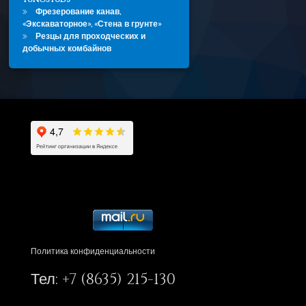
Фрезерование канав,
«Экскаваторное», «Стена в грунте»
Резцы для проходческих и
добычных комбайнов
Политика конфиденциальности
Тел:
+7 (8635) 215-130