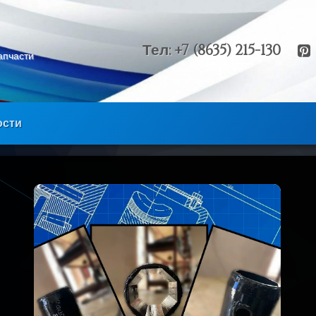
Тел:
+7 (8635) 215-130
апчасти 
ости