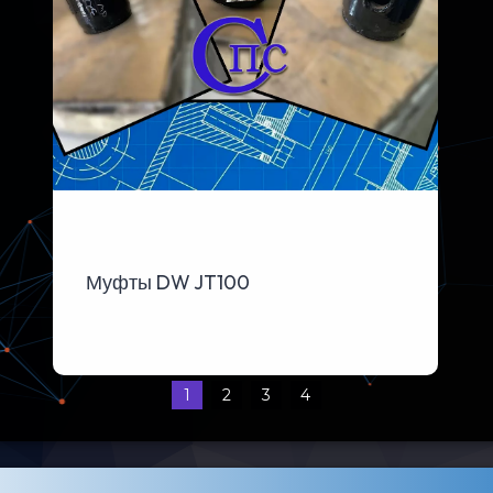
Муфты DW JT100
1
2
3
4