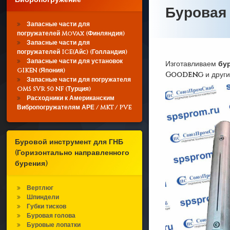
Буровая
Запасные части для
погружателей Movax (Финляндия)
Запасные части для
погружателей ICE(Айс) (Голландия)
Запасные части для установок
Изготавливаем
бу
GIKEN (Япония)
Goodeng
и други
Запасные части для погружателя
OMS SVR 50 NF (Турция)
Расходники к Американским
Вибропогружателям АРЕ / MKT / PVE
Буровой инструмент для ГНБ
(Горизонтально направленного
бурения)
Вертлюг
Шпиндели
Губки тисков
Буровая голова
Буровые лопатки