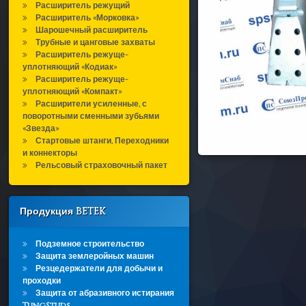
Расширитель режущий
Расширитель «Морковка»
Шарошечный расширитель
Трубные и цанговые захваты
Расширитель режуще-
уплотняющий «Кодиак»
Расширитель режуще-
уплотняющий «Компакт»
Расширители усиленные, с
поворотными сменными зубьями
«Звезда»
Стартовые штанги, Переходники
и коннекторы
Рельсовый страховочный пакет
Продукция BETEK
Подземное строительство
Защита землеройных машин
Резцедержатели для добычи и
проходки
Защита от абразивного истирания
TungStuds