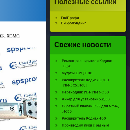
Полезные ссылки
ГнбПрофи
ВиброЛэндинг
er, XCMG,
Свежие новости
Ремонт расширителя Кодиак
D350
Муфты DW JT100
Расширители Кодиак D300
Pin/Box Nc31
Переходник Pin/Pin NC 50
Анкер для установки xz360
Обратный клапан D88 для Nc46,
Nc50
Расширитель Кодиак 400
Производим пики с разным