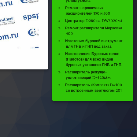
углом уклона
Ремонт шарошечных
расширителей 350 и 500
Центратор D280 на DW3020m1
Ремонт расширителя Морковка
400
Изготовим буровой инструмент
для ГНБ и ГНП под заказ.
Изготовление Буровых голов
(Пилотов) для всех видов
буровых установок ГНБ и ГНП.
Расширитель режуще-
уплотняющий D=420mm
Расширитель «Компакт» D=400
со встроенным вертлюгом 20т