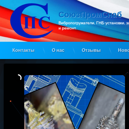
Перейти
к
СоюзПромСнаб
содержимому
Вибропогружатели, ГНБ-установки, з
и ремонт.
Контакты
О нас
Отзывы
Нов