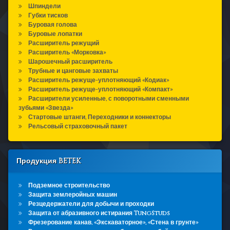
Шпиндели
Губки тисков
Буровая голова
Буровые лопатки
Расширитель режущий
Расширитель «Морковка»
Шарошечный расширитель
Трубные и цанговые захваты
Расширитель режуще-уплотняющий «Кодиак»
Расширитель режуще-уплотняющий «Компакт»
Расширители усиленные, с поворотными сменными
зубьями «Звезда»
Стартовые штанги, Переходники и коннекторы
Рельсовый страховочный пакет
Продукция BETEK
Подземное строительство
Защита землеройных машин
Резцедержатели для добычи и проходки
Защита от абразивного истирания TungStuds
Фрезерование канав, «Экскаваторное», «Стена в грунте»