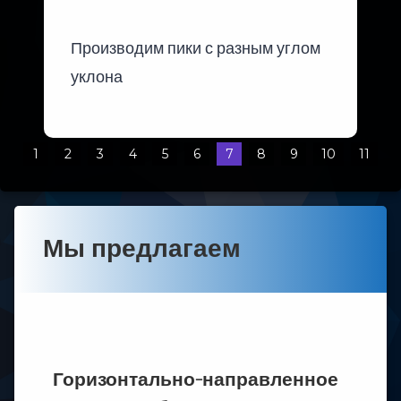
Производим пики с разным углом
уклона
1
2
3
4
5
6
7
8
9
10
11
Мы предлагаем
Горизонтально-направленное