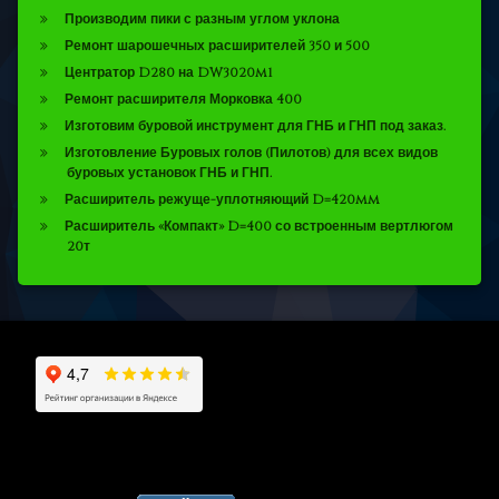
Производим пики с разным углом уклона
Ремонт шарошечных расширителей 350 и 500
Центратор D280 на DW3020m1
Ремонт расширителя Морковка 400
Изготовим буровой инструмент для ГНБ и ГНП под заказ.
Изготовление Буровых голов (Пилотов) для всех видов
буровых установок ГНБ и ГНП.
Расширитель режуще-уплотняющий D=420mm
Расширитель «Компакт» D=400 со встроенным вертлюгом
20т